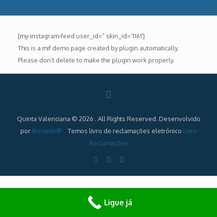
[my-instagram-feed user_id=” skin_id=’1161′]
This is a mif demo page created by plugin automatically.
Please don’t delete to make the plugin work properly.
Quinta Valenciana © 2026 . All Rights Reserved. Desenvolvido
por
Iberweb®
Temos livro de reclamações eletrónico
Livro
Reclamações
Ligue já